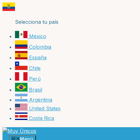
Saltar
al
contenido
Selecciona tu país
México
Colombia
España
Chile
Perú
Brasil
Argentina
United States
Costa Rica
Menú