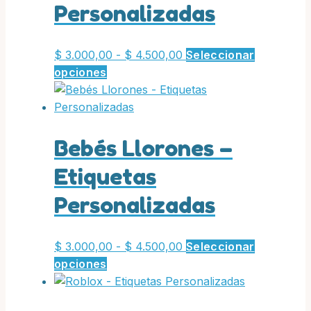
Personalizadas
Rango
$
3.000,00
-
$
4.500,00
Seleccionar
Este
de
opciones
producto
precios:
tiene
desde
múltiples
$ 3.000,00
variantes.
hasta
Bebés Llorones –
Las
$ 4.500,00
Etiquetas
opciones
se
Personalizadas
pueden
elegir
en
Rango
$
3.000,00
-
$
4.500,00
Seleccionar
la
Este
de
opciones
página
producto
precios:
de
tiene
desde