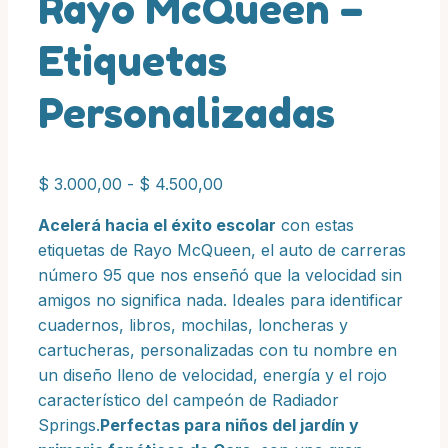
Rayo McQueen –
Etiquetas
Personalizadas
Rango
$
3.000,00
-
$
4.500,00
de
Acelerá hacia el éxito escolar
con estas
precios:
etiquetas de Rayo McQueen, el auto de carreras
desde
número 95 que nos enseñó que la velocidad sin
$ 3.000,00
amigos no significa nada. Ideales para identificar
hasta
cuadernos, libros, mochilas, loncheras y
$ 4.500,00
cartucheras, personalizadas con tu nombre en
un diseño lleno de velocidad, energía y el rojo
característico del campeón de Radiador
Springs.
Perfectas para niños del jardín y