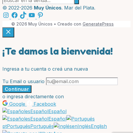
productos:
© 2022-2026
Muy Únicos
. Mar del Plata.
© 2026 Muy Únicos
• Creado con
GeneratePress
¡Te damos la bienvenida!
Ingresa a tu cuenta o creá una nueva
Tu Email o usuario
Continuar
o ingresa directamente con
Google
Facebook
es
Español
Español
es
Español
Español
pt
Portugués
Português
en
Inglés
English