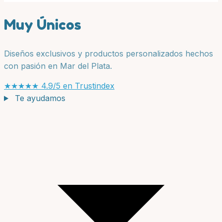
de
múltiples
$ 3.000,00
producto
Muy Únicos
variantes.
hasta
Las
$ 4.500,00
opciones
Diseños exclusivos y productos personalizados hechos
se
con pasión en Mar del Plata.
pueden
elegir
★★★★★
4.9/5 en Trustindex
en
Te ayudamos
la
página
de
producto