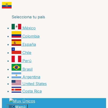
Saltar
al
contenido
Selecciona tu país
México
Colombia
España
Chile
Perú
Brasil
Argentina
United States
Costa Rica
Menú