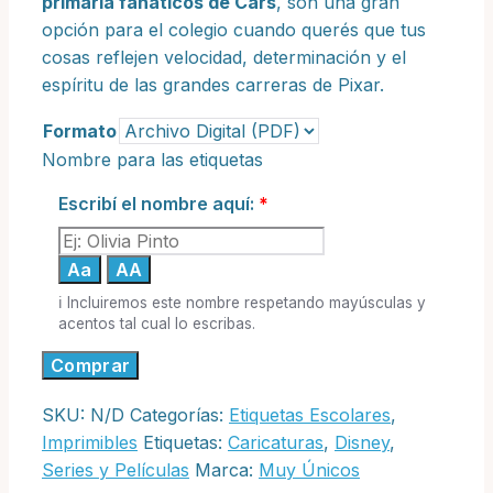
primaria fanáticos de Cars
, son una gran
opción para el colegio cuando querés que tus
cosas reflejen velocidad, determinación y el
espíritu de las grandes carreras de Pixar.
Formato
Nombre para las etiquetas
Escribí el nombre aquí:
*
Aa
AA
ℹ️ Incluiremos este nombre respetando mayúsculas y
acentos tal cual lo escribas.
Rayo
Comprar
McQueen
SKU:
N/D
Categorías:
Etiquetas Escolares
,
-
Imprimibles
Etiquetas:
Caricaturas
,
Disney
,
Etiquetas
Series y Películas
Marca:
Muy Únicos
Personalizadas