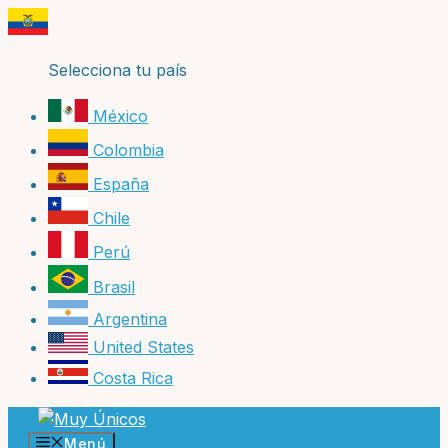
Saltar
al
contenido
Selecciona tu país
México
Colombia
España
Chile
Perú
Brasil
Argentina
United States
Costa Rica
Menú